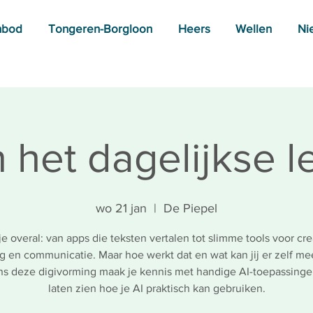
nbod
Tongeren-Borgloon
Heers
Wellen
Ni
n het dagelijkse 
wo 21 jan
  |  
De Piepel
je overal: van apps die teksten vertalen tot slimme tools voor crea
g en communicatie. Maar hoe werkt dat en wat kan jij er zelf m
ns deze digivorming maak je kennis met handige AI-toepassing
laten zien hoe je AI praktisch kan gebruiken.