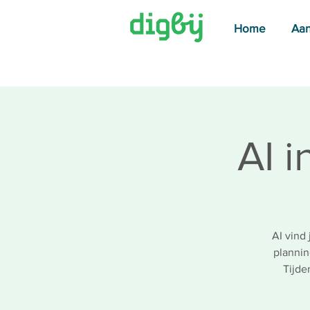
Home
Aa
AI i
AI vind 
plannin
Tijde