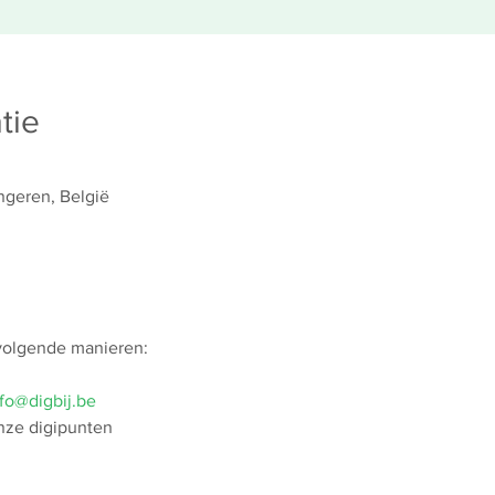
tie
ngeren, België
 volgende manieren:
fo@digbij.be
nze digipunten