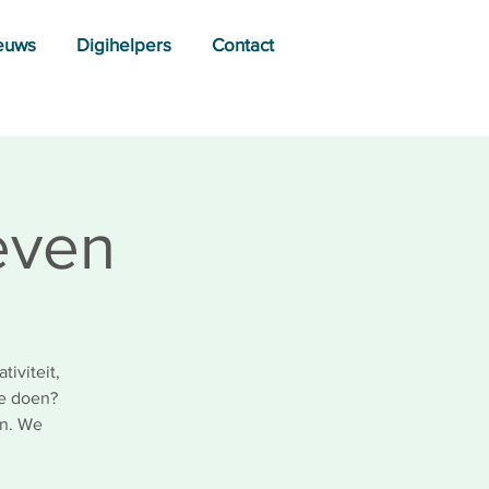
euws
Digihelpers
Contact
leven
tiviteit,
ee doen?
en. We