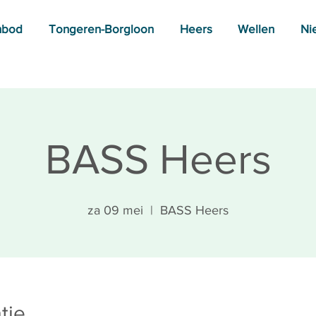
nbod
Tongeren-Borgloon
Heers
Wellen
Ni
BASS Heers
za 09 mei
  |  
BASS Heers
tie