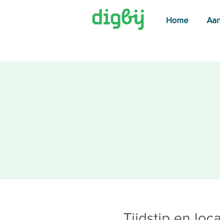
Home
Aa
Tijdstip en loca