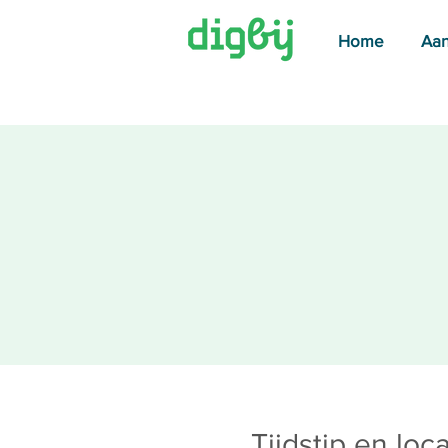
Home
Aa
Tijdstip en loca