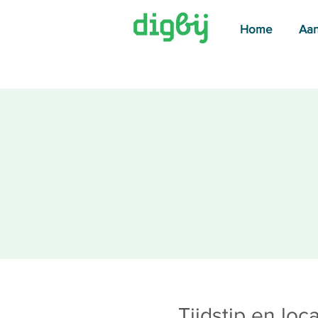
Home
Aa
Tijdstip en loca