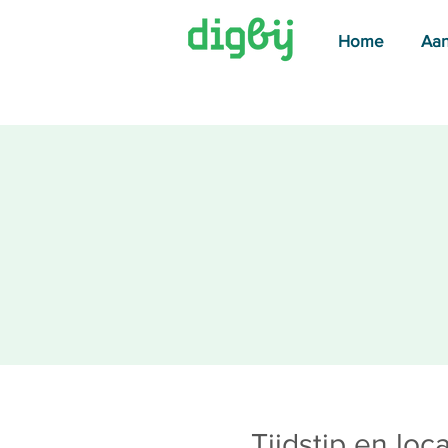
Home
Aa
Tijdstip en loca