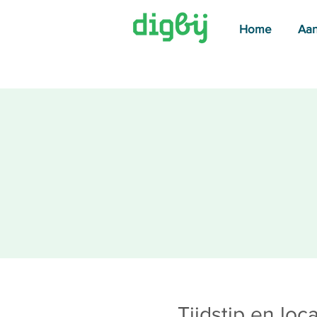
Home
Aa
Tijdstip en loca