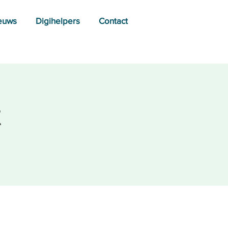
euws
Digihelpers
Contact
t