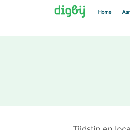
Home
Aa
Tijdstip en loca