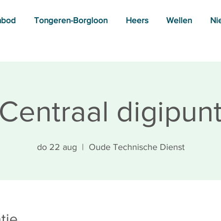
nbod
Tongeren-Borgloon
Heers
Wellen
Ni
Centraal digipun
do 22 aug
  |  
Oude Technische Dienst
tie