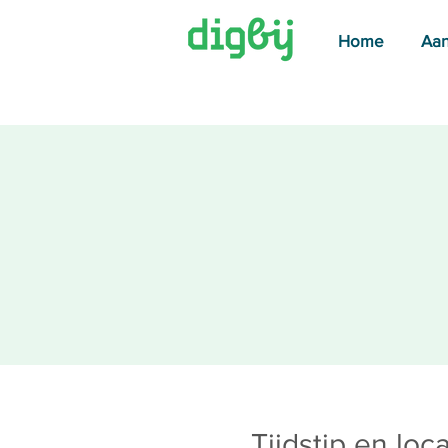
Home
Aa
Tijdstip en loca