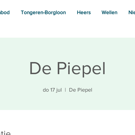
nbod
Tongeren-Borgloon
Heers
Wellen
Ni
De Piepel
do 17 jul
  |  
De Piepel
tie