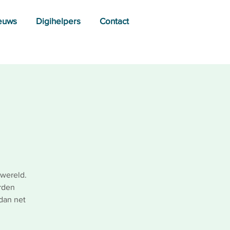
euws
Digihelpers
Contact
 wereld.
orden
dan net