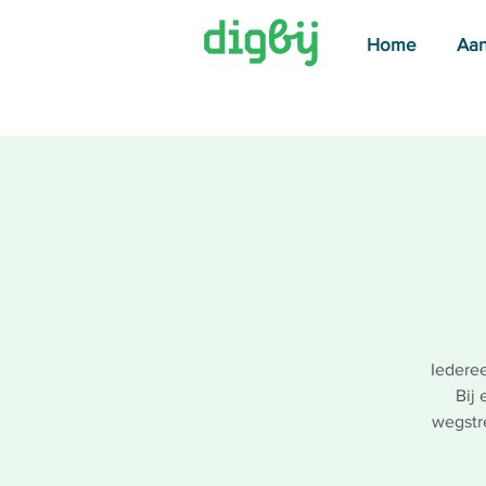
Home
Aa
Iederee
Bij 
wegstr