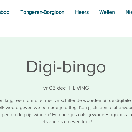
nbod
Tongeren-Borgloon
Heers
Wellen
Ni
Digi-bingo
vr 05 dec
  |  
LIVING
n krijgt een formulier met verschillende woorden uit de digitale
elk woord geven we een beetje uitleg. Kan jij als eerste alle wo
epen en de prijs winnen? Een beetje zoals gewone Bingo, maar 
iets anders en even leuk!