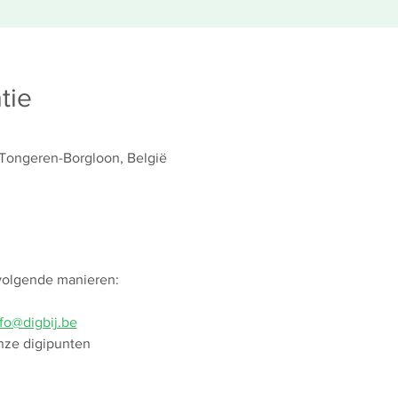
tie
 Tongeren-Borgloon, België
 volgende manieren:
fo@digbij.be
nze digipunten