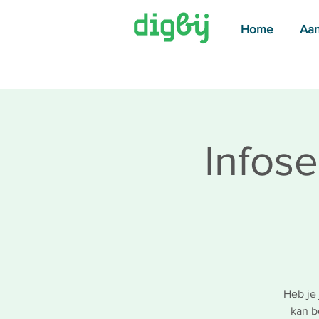
Home
Aa
Infose
Heb je
kan b