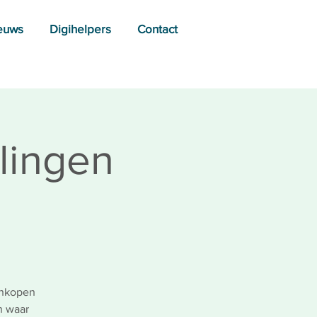
euws
Digihelpers
Contact
alingen
ankopen
n waar