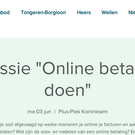
nbod
Tongeren-Borgloon
Heers
Wellen
Ni
ssie "Online bet
doen"
ma 03 jun
  |  
Plus-Plek Koninksem
 je ooit afgevaagd op welke manieren je online je facturen en a
etalen? Wat zijn de voor- en nadelen van een online betaling? E