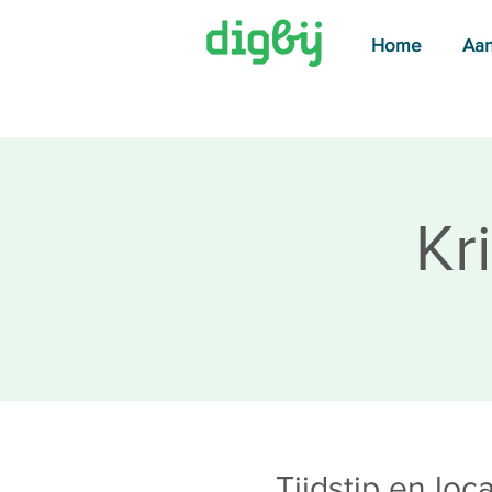
Home
Aa
Kr
Tijdstip en loca