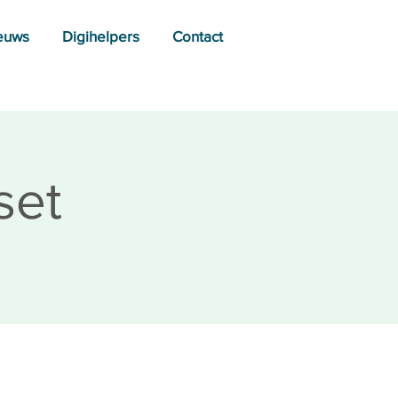
euws
Digihelpers
Contact
set