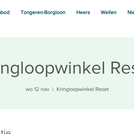
nbod
Tongeren-Borgloon
Heers
Wellen
Ni
ingloopwinkel Re
wo 12 nov
  |  
Kringloopwinkel Reset
tie