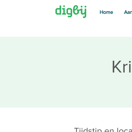
Home
Aa
Kr
Tijdstip en loca