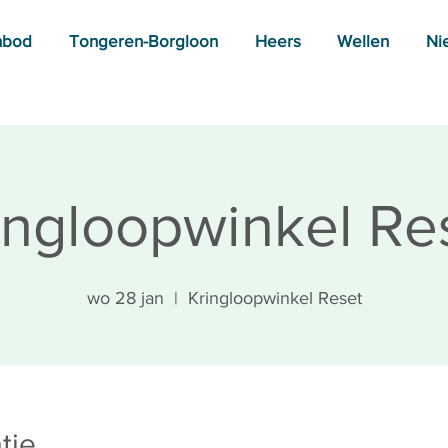
nbod
Tongeren-Borgloon
Heers
Wellen
Ni
ingloopwinkel Re
wo 28 jan
  |  
Kringloopwinkel Reset
tie