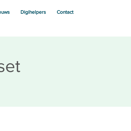
euws
Digihelpers
Contact
set