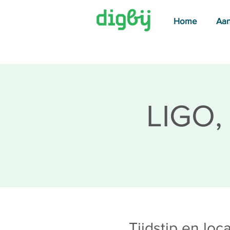
Home
Aa
LIGO,
Tijdstip en loca