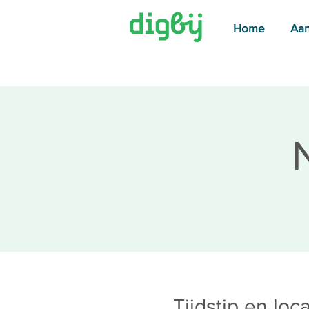
Home
Aa
Tijdstip en loca