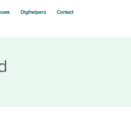
euws
Digihelpers
Contact
d