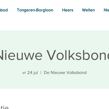
nbod
Tongeren-Borgloon
Heers
Wellen
Ni
Nieuwe Volksbon
vr 24 jul
  |  
De Nieuwe Volksbond
tie