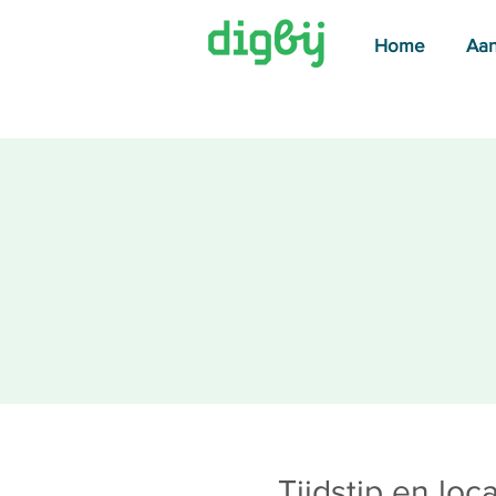
Home
Aa
Tijdstip en loca