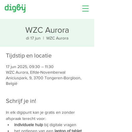
WZC Aurora
di 17 jun
  |  
WZC Aurora
Tijdstip en locatie
17 jun 2025, 09:30 – 11:30
WZC Aurora, Elfde-Novemberwal
Aniciuspark, 9, 3700 Tongeren-Borgloon,
België
Schrijf je in!
In elk digipunt kan je gratis en zonder 
afspraak terecht voor:
individuele hulp
 bij digitale vragen
het ontlenen van een 
laptop of tablet