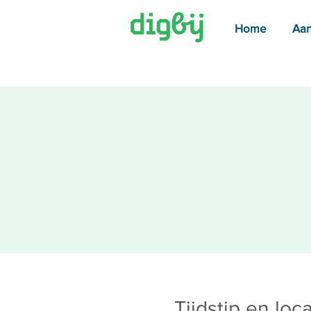
Home
Aa
Tijdstip en loca