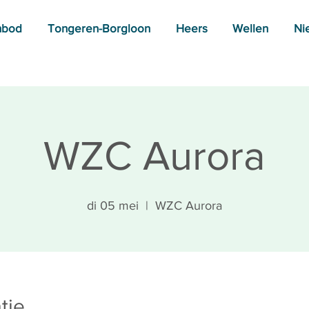
nbod
Tongeren-Borgloon
Heers
Wellen
Ni
WZC Aurora
di 05 mei
  |  
WZC Aurora
tie