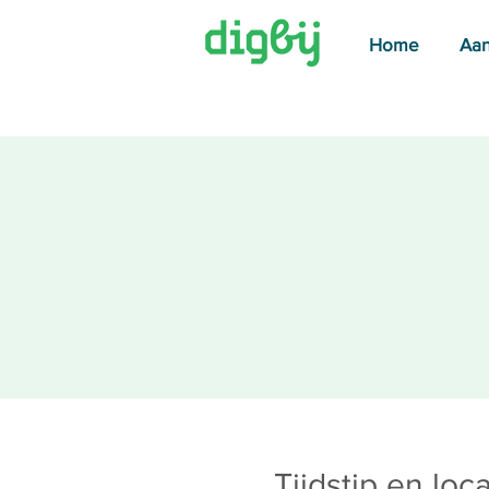
Home
Aa
Tijdstip en loca